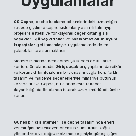
Uygulamalar
CS Cephe
, cephe kaplama çözümlerindeki uzmanlığını
sadece giydirme cephe sistemleriyle sınırlı tutmayıp,
projelere estetik ve fonksiyonel değer katan
giriş
saçakları
,
güneş kırıcılar
ve
paslanmaz alüminyum
küpeşteler
gibi tamamlayıcı uygulamalarda da en
yüksek kaliteyi sunmaktadır.
Modern mimaride hem görsel şıklık hem de kullanıcı
konforu ön plandadır.
Giriş saçakları
, yapıların davetkâr
ve korunaklı bir ilk izlenim bırakmasını sağlarken, farklı
tasarım ve malzeme seçenekleriyle mimariye bütünlük
kazandırır. CS Cephe, bu alanda estetik kadar
dayanıklılığı da ön planda tutarak uzun ömürlü çözümler
sunar.
Güneş kırıcı sistemleri
ise cephe tasarımında enerji
verimliliğini destekleyen önemli bir unsurdur. Doğru
yönlendirme ve doğru malzeme seçimiyle güneş ışığını